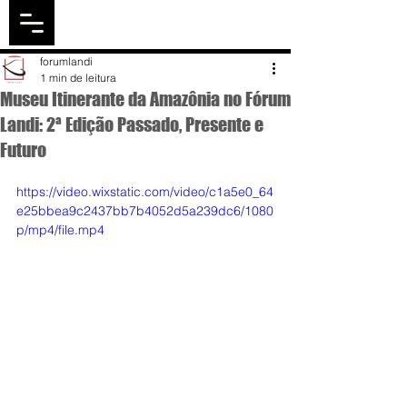
forumlandi
1 min de leitura
Museu Itinerante da Amazônia no Fórum
Landi: 2ª Edição Passado, Presente e
Futuro
https://video.wixstatic.com/video/c1a5e0_64
e25bbea9c2437bb7b4052d5a239dc6/1080
p/mp4/file.mp4